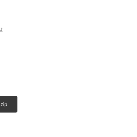
は
zip