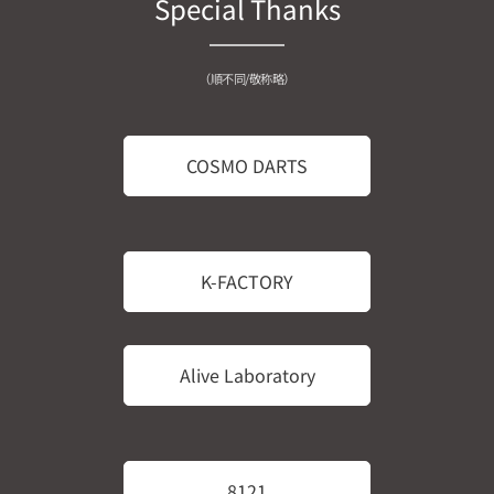
Special Thanks
（順不同/敬称略）
COSMO DARTS
K-FACTORY
Alive Laboratory
8121