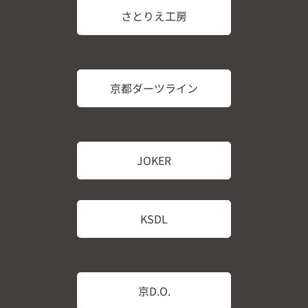
さとりえ工房
京都ダーツライン
JOKER
KSDL
京D.O.