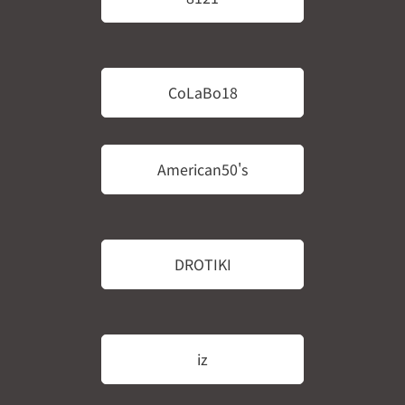
CoLaBo18
American50's
DROTIKI
iz