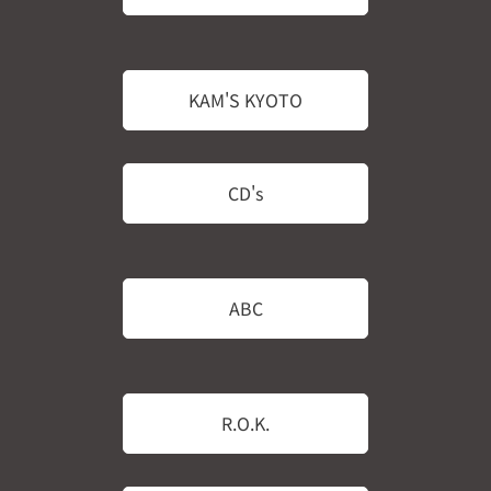
KAM'S KYOTO
CD's
ABC
R.O.K.