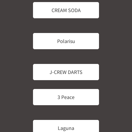
CREAM SODA
Polarisu
J-CREW DARTS
3 Peace
Laguna