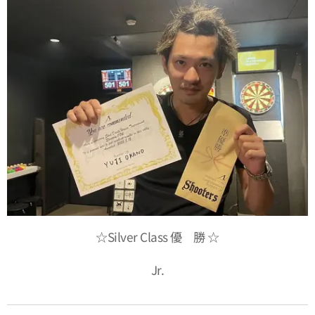
☆Silver Class 優 勝 ☆
Jr.